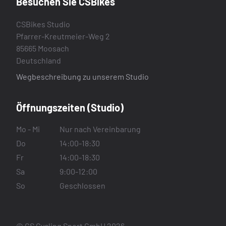
Besuchen Sie CSBikes
CSBikes Studio
Pfarrer-Kreutmeier-Weg 2
85665 Moosach
Deutschland
Wegbeschreibung zu unserem Studio
Öffnungszeiten (Studio)
Mo - Mi
Nur nach Vereinbarung
Do
14:00-18:30
Fr
14:00-18:30
Sa
9:00-12:00
So
Geschlossen
© CS Cycling Sport GmbH 2026