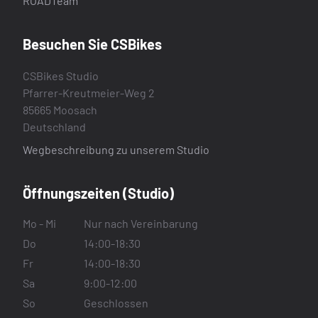
ROADTeam
Besuchen Sie CSBikes
CSBikes Studio
Pfarrer-Kreutmeier-Weg 2
85665 Moosach
Deutschland
Wegbeschreibung zu unserem Studio
Öffnungszeiten (Studio)
Mo - Mi
Nur nach Vereinbarung
Do
14:00-18:30
Fr
14:00-18:30
Sa
9:00-12:00
So
Geschlossen