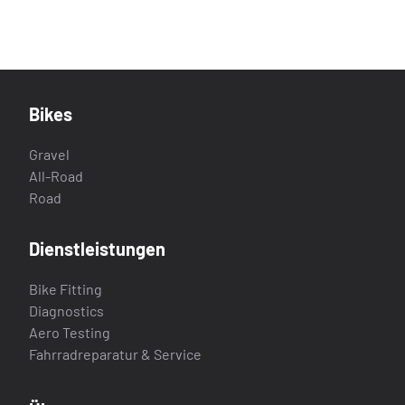
Bikes
Gravel
All-Road
Road
Dienstleistungen
Bike Fitting
Diagnostics
Aero Testing
Fahrradreparatur & Service