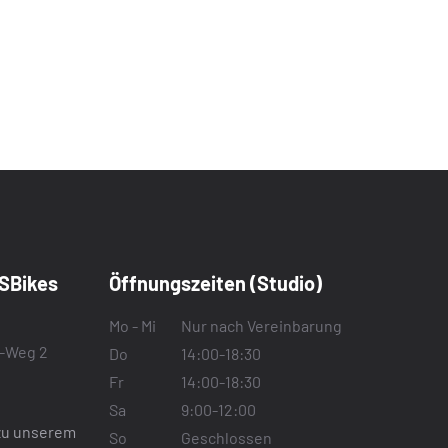
SBikes
Öffnungszeiten (Studio)
Mo - Mi
Nur nach Vereinbarung
r-Weg 2
Do
14:00-18:30
Fr
14:00-18:30
Sa
9:00-12:00
zu unserem
So
Geschlossen